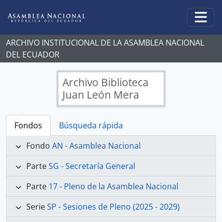
Skip to main content
Togg
ARCHIVO INSTITUCIONAL DE LA ASAMBLEA NACIONAL
DEL ECUADOR
Archivo Biblioteca
Juan León Mera
Fondos
Búsqueda rápida
Fondo
AN - Asamblea Nacional
Parte
SG - Secretaría General
Parte
17 - Pleno de la Asamblea Nacional
Serie
SP - Sesiones de Pleno (2025 - 2029)