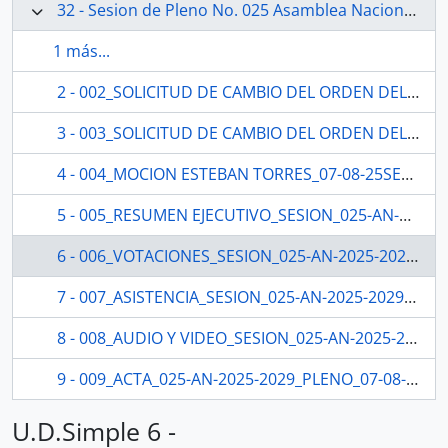
32 - Sesion de Pleno No. 025 Asamblea Nacional 2025-2027
1 más...
2 - 002_SOLICITUD DE CAMBIO DEL ORDEN DEL DIA ROQUE ORDOÑEZ_05-08-25 SESION DEL PLENO N 025 ASAMBLEA NACIONAL 2025-2027
3 - 003_SOLICITUD DE CAMBIO DEL ORDEN DEL DIA SILVIA NUÑEZ_06-08-25SESION DEL PLENO N 025 ASAMBLEA NACIONAL 2025-2027
4 - 004_MOCION ESTEBAN TORRES_07-08-25SESION DEL PLENO N 025 ASAMBLEA NACIONAL 2025-2027
5 - 005_RESUMEN EJECUTIVO_SESION_025-AN-2025-2029SESION DEL PLENO N 025 ASAMBLEA NACIONAL 2025-2027
6 - 006_VOTACIONES_SESION_025-AN-2025-2029_07-08-25SESION DEL PLENO N 025 ASAMBLEA NACIONAL 2025-2027
7 - 007_ASISTENCIA_SESION_025-AN-2025-2029_07-08-25SESION DEL PLENO N 025 ASAMBLEA NACIONAL 2025-2027
8 - 008_AUDIO Y VIDEO_SESION_025-AN-2025-2029_07-08-25SESION DEL PLENO N 025 ASAMBLEA NACIONAL 2025-2027
9 - 009_ACTA_025-AN-2025-2029_PLENO_07-08-25SESION DEL PLENO N 025 ASAMBLEA NACIONAL 2025-2027
U.D.Simple 6 -