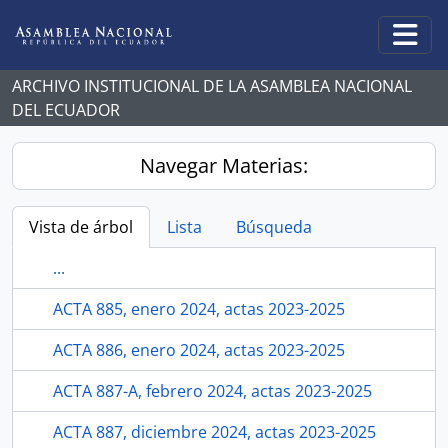
Skip to main content
Togg
ARCHIVO INSTITUCIONAL DE LA ASAMBLEA NACIONAL
DEL ECUADOR
Navegar Materias:
Vista de árbol
Lista
Búsqueda
...
ACTA 885, enero 2024, actas 2023-2025
ACTA 886, enero 2024, actas 2023-2025
ACTA 887-A, febrero 2024, actas 2023-2025
ACTA 887, diciembre 2024, actas 2023-2025