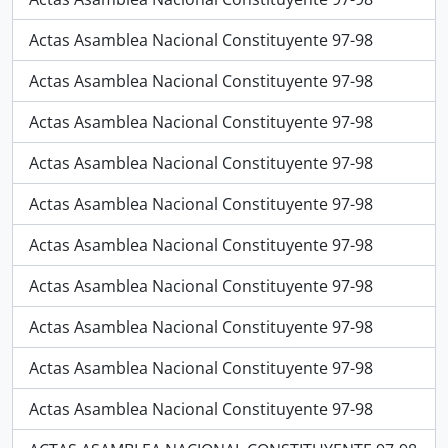
Actas Asamblea Nacional Constituyente 97-98
Actas Asamblea Nacional Constituyente 97-98
Actas Asamblea Nacional Constituyente 97-98
Actas Asamblea Nacional Constituyente 97-98
Actas Asamblea Nacional Constituyente 97-98
Actas Asamblea Nacional Constituyente 97-98
Actas Asamblea Nacional Constituyente 97-98
Actas Asamblea Nacional Constituyente 97-98
Actas Asamblea Nacional Constituyente 97-98
Actas Asamblea Nacional Constituyente 97-98