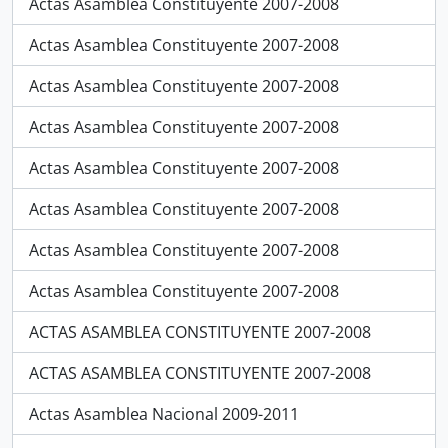
Actas Asamblea Constituyente 2007-2008
Actas Asamblea Constituyente 2007-2008
Actas Asamblea Constituyente 2007-2008
Actas Asamblea Constituyente 2007-2008
Actas Asamblea Constituyente 2007-2008
Actas Asamblea Constituyente 2007-2008
Actas Asamblea Constituyente 2007-2008
Actas Asamblea Constituyente 2007-2008
ACTAS ASAMBLEA CONSTITUYENTE 2007-2008
ACTAS ASAMBLEA CONSTITUYENTE 2007-2008
Actas Asamblea Nacional 2009-2011