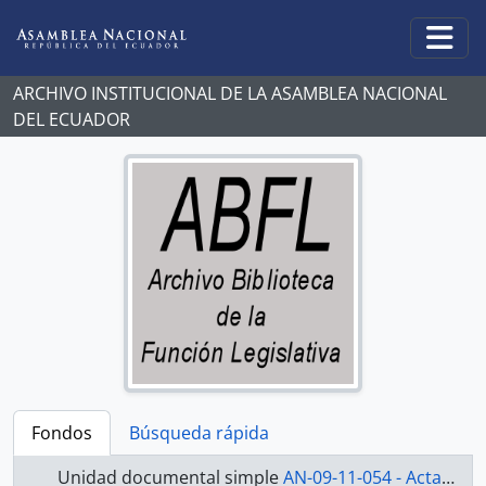
Skip to main content
Togg
ARCHIVO INSTITUCIONAL DE LA ASAMBLEA NACIONAL
DEL ECUADOR
Fondos
Búsqueda rápida
Unidad documental simple
AN-09-11-054 - Actas Asamblea Nacional 2009-2011