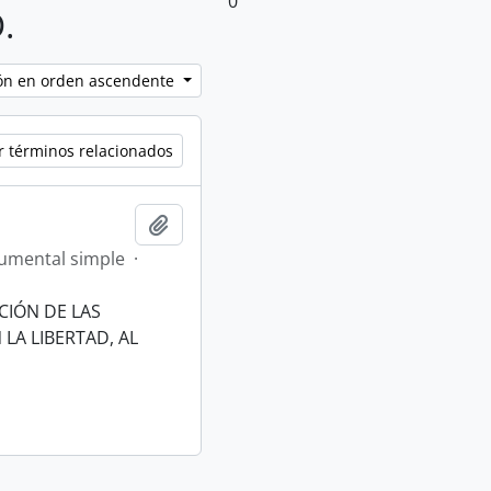
0
.
ción en orden ascendente
r términos relacionados
Añadir al portapapeles
umental simple
·
CIÓN DE LAS
LA LIBERTAD, AL