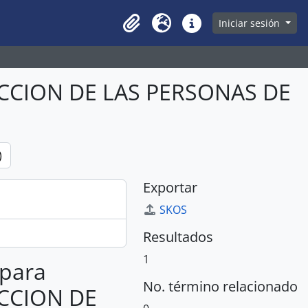
owse page
Iniciar sesión
Clipboard
Idioma
Enlaces rápidos
CCION DE LAS PERSONAS DE
)
Exportar
SKOS
Resultados
1
 para
No. término relacionado
CCION DE