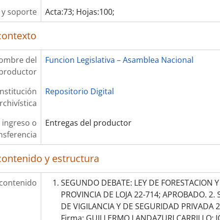
y soporte
Acta:73; Hojas:100;
contexto
ombre del
Funcion Legislativa – Asamblea Nacional
productor
Institución
Repositorio Digital
rchivística
 ingreso o
Entregas del productor
nsferencia
contenido y estructura
 contenido
SEGUNDO DEBATE: LEY DE FORESTACION Y
PROVINCIA DE LOJA 22-714; APROBADO. 2.
DE VIGILANCIA Y DE SEGURIDAD PRIVADA 2
Firma: GUILLERMO LANDAZURI CARRILLO;