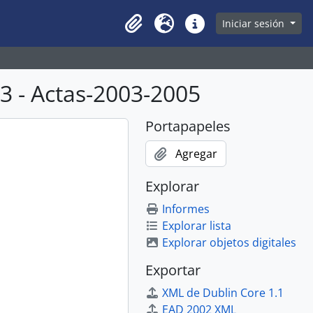
owse page
Iniciar sesión
Clipboard
Idioma
Enlaces rápidos
 - Actas-2003-2005
Portapapeles
Agregar
Explorar
Informes
Explorar lista
Explorar objetos digitales
Exportar
XML de Dublin Core 1.1
EAD 2002 XML