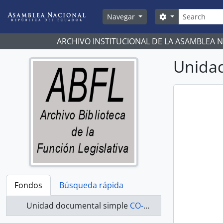
Skip to main content
Búsqueda
Search options
Navegar
ARCHIVO INSTITUCIONAL DE LA ASAMBLEA 
Unidad
Fondos
Búsqueda rápida
Unidad documental simple
CO-22-063 - Actas-2003-2005