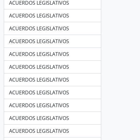
ACUERDOS LEGISLATIVOS
ACUERDOS LEGISLATIVOS
ACUERDOS LEGISLATIVOS
ACUERDOS LEGISLATIVOS
ACUERDOS LEGISLATIVOS
ACUERDOS LEGISLATIVOS
ACUERDOS LEGISLATIVOS
ACUERDOS LEGISLATIVOS
ACUERDOS LEGISLATIVOS
ACUERDOS LEGISLATIVOS
ACUERDOS LEGISLATIVOS