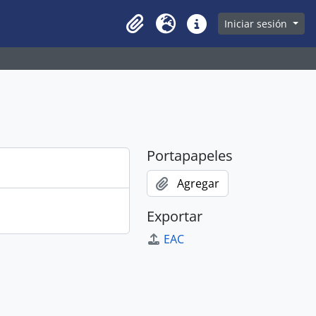
owse page
Iniciar sesión
Clipboard
Idioma
Enlaces rápidos
Portapapeles
Agregar
Exportar
EAC