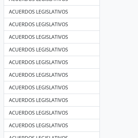
ACUERDOS LEGISLATIVOS
ACUERDOS LEGISLATIVOS
ACUERDOS LEGISLATIVOS
ACUERDOS LEGISLATIVOS
ACUERDOS LEGISLATIVOS
ACUERDOS LEGISLATIVOS
ACUERDOS LEGISLATIVOS
ACUERDOS LEGISLATIVOS
ACUERDOS LEGISLATIVOS
ACUERDOS LEGISLATIVOS