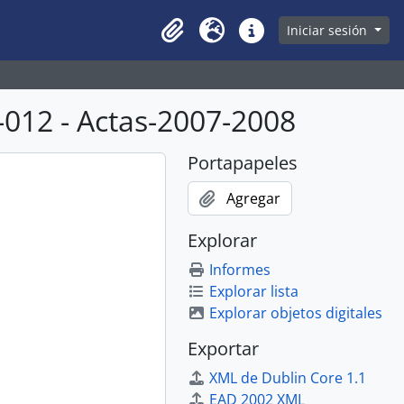
owse page
Iniciar sesión
Clipboard
Idioma
Enlaces rápidos
012 - Actas-2007-2008
Portapapeles
Agregar
Explorar
Informes
Explorar lista
Explorar objetos digitales
Exportar
XML de Dublin Core 1.1
EAD 2002 XML