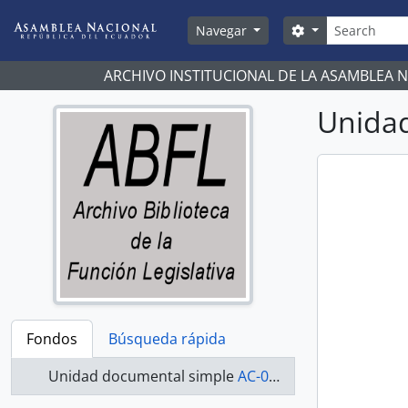
Skip to main content
Búsqueda
Search options
Navegar
ARCHIVO INSTITUCIONAL DE LA ASAMBLEA 
Unidad
Fondos
Búsqueda rápida
Unidad documental simple
AC-07-08-012 - Actas-2007-2008