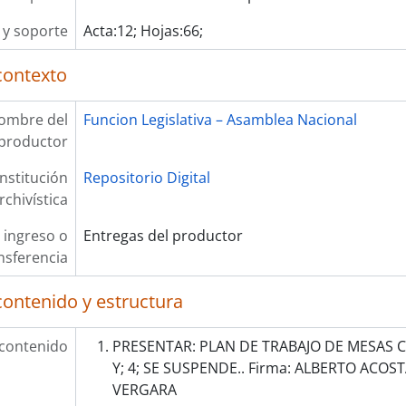
y soporte
Acta:12; Hojas:66;
contexto
ombre del
Funcion Legislativa – Asamblea Nacional
productor
Institución
Repositorio Digital
rchivística
 ingreso o
Entregas del productor
nsferencia
contenido y estructura
 contenido
PRESENTAR: PLAN DE TRABAJO DE MESAS C
Y; 4; SE SUSPENDE.. Firma: ALBERTO ACOS
VERGARA