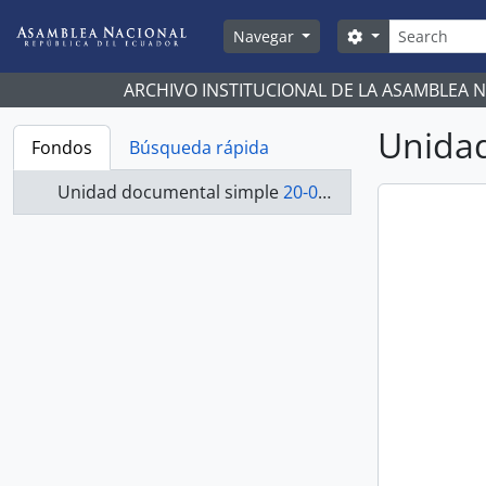
Skip to main content
Búsqueda
Search options
Navegar
ARCHIVO INSTITUCIONAL DE LA ASAMBLEA 
Unidad
Fondos
Búsqueda rápida
Unidad documental simple
20-018-R - Resolución-1998-2000