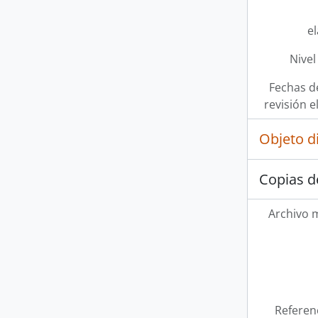
e
Nivel
Fechas d
revisión e
Objeto d
Copias d
Archivo 
Referen