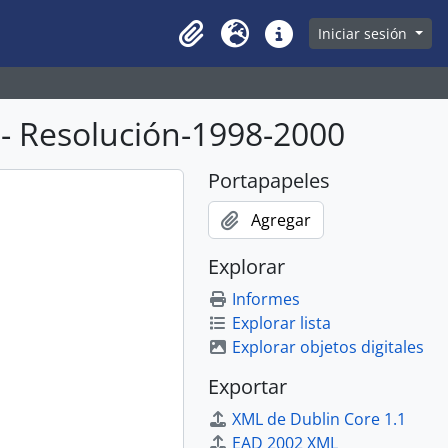
owse page
Iniciar sesión
Clipboard
Idioma
Enlaces rápidos
- Resolución-1998-2000
Portapapeles
Agregar
Explorar
Informes
Explorar lista
Explorar objetos digitales
Exportar
XML de Dublin Core 1.1
EAD 2002 XML