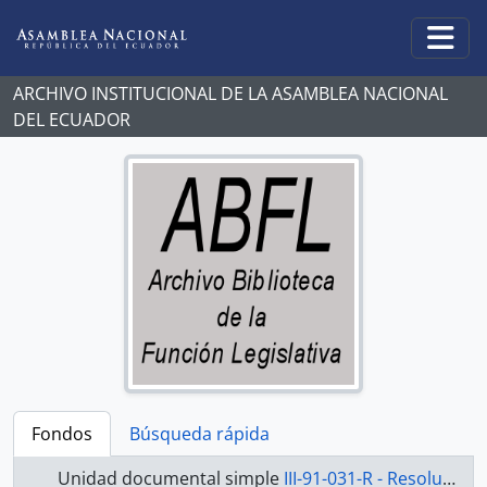
Skip to main content
Togg
ARCHIVO INSTITUCIONAL DE LA ASAMBLEA NACIONAL
DEL ECUADOR
Fondos
Búsqueda rápida
Unidad documental simple
III-91-031-R - Resolución-1990-1991