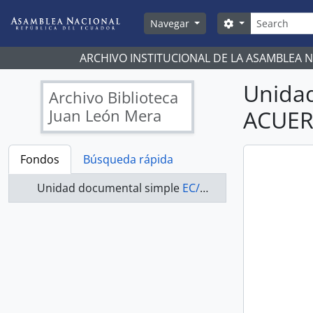
Skip to main content
Búsqueda
Search options
Navegar
ARCHIVO INSTITUCIONAL DE LA ASAMBLEA 
Unida
Archivo Biblioteca
Juan León Mera
ACUER
Fondos
Búsqueda rápida
Unidad documental simple
EC/AN/ABJLM/ACUERDOS/0127-A - ACUERDOS LEGISLATIVOS