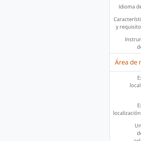
Idioma de
Característi
y requisit
Instru
d
Área de 
E
loca
E
localización
Un
d
re