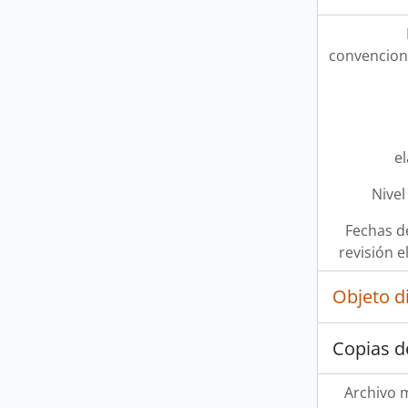
convencion
e
Nivel
Fechas d
revisión e
Objeto d
Copias d
Archivo 