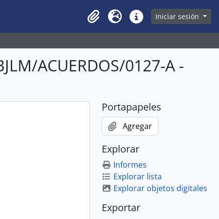
owse page
Iniciar sesión
Clipboard
Idioma
Enlaces rápidos
BJLM/ACUERDOS/0127-A -
Portapapeles
Agregar
Explorar
Informes
Explorar lista
Explorar objetos digitales
Exportar