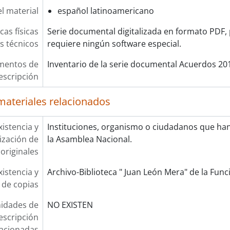
l material
español latinoamericano
cas físicas
Serie documental digitalizada en formato PDF, 
os técnicos
requiere ningún software especial.
mentos de
Inventario de la serie documental Acuerdos 20
escripción
materiales relacionados
xistencia y
Instituciones, organismo o ciudadanos que ha
lización de
la Asamblea Nacional.
originales
xistencia y
Archivo-Biblioteca " Juan León Mera" de la Funci
 de copias
idades de
NO EXISTEN
escripción
lacionadas