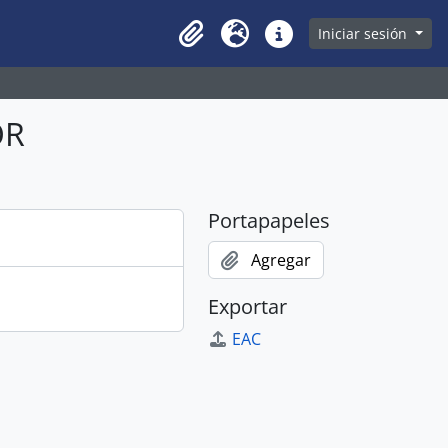
owse page
Iniciar sesión
Clipboard
Idioma
Enlaces rápidos
OR
Portapapeles
Agregar
Exportar
EAC