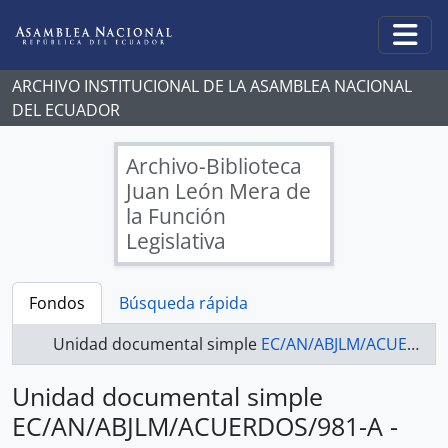
Skip to main content
Togg
ARCHIVO INSTITUCIONAL DE LA ASAMBLEA NACIONAL
DEL ECUADOR
Archivo-Biblioteca
Juan León Mera de
la Función
Legislativa
Fondos
Búsqueda rápida
Unidad documental simple
EC/AN/ABJLM/ACUERDOS/981-A - ACUERDOS LEGISLATIVOS
Unidad documental simple
EC/AN/ABJLM/ACUERDOS/981-A -