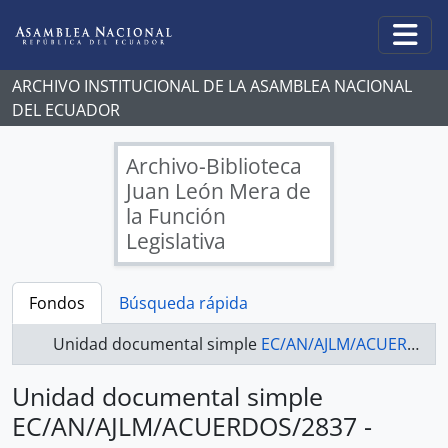
Skip to main content
Togg
ARCHIVO INSTITUCIONAL DE LA ASAMBLEA NACIONAL
DEL ECUADOR
Archivo-Biblioteca
Juan León Mera de
la Función
Legislativa
Fondos
Búsqueda rápida
Unidad documental simple
EC/AN/AJLM/ACUERDOS/2837 - ACUERDOS LEGISLATIVOS
Unidad documental simple
EC/AN/AJLM/ACUERDOS/2837 -