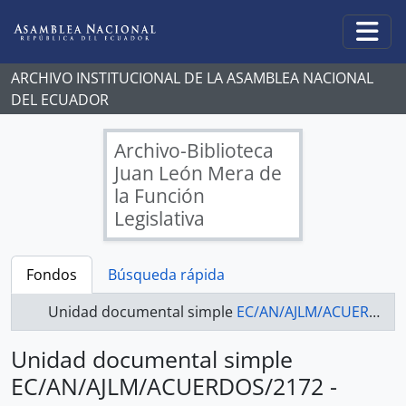
Skip to main content
Togg
ARCHIVO INSTITUCIONAL DE LA ASAMBLEA NACIONAL
DEL ECUADOR
Archivo-Biblioteca
Juan León Mera de
la Función
Legislativa
Fondos
Búsqueda rápida
Unidad documental simple
EC/AN/AJLM/ACUERDOS/2172 - ACUERDOS LEGISLATIVOS
Unidad documental simple
EC/AN/AJLM/ACUERDOS/2172 -