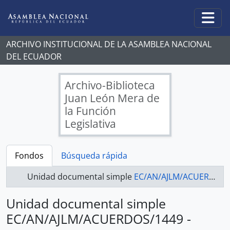
Skip to main content
Togg
ARCHIVO INSTITUCIONAL DE LA ASAMBLEA NACIONAL
DEL ECUADOR
Archivo-Biblioteca
Juan León Mera de
la Función
Legislativa
Fondos
Búsqueda rápida
Unidad documental simple
EC/AN/AJLM/ACUERDOS/1449 - ACUERDOS LEGISLATIVOS
Unidad documental simple
EC/AN/AJLM/ACUERDOS/1449 -