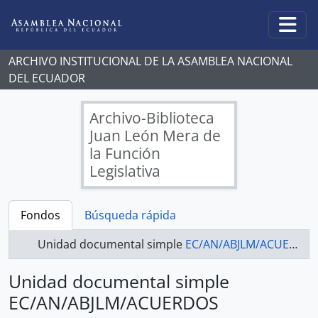
Skip to main content
Togg
ARCHIVO INSTITUCIONAL DE LA ASAMBLEA NACIONAL
DEL ECUADOR
Archivo-Biblioteca
Juan León Mera de
la Función
Legislativa
Fondos
Búsqueda rápida
Unidad documental simple
EC/AN/ABJLM/ACUERDOS LEGISLATIVOS - ACUERDOS LEGISLATIVOS 2017-2021
Unidad documental simple
EC/AN/ABJLM/ACUERDOS