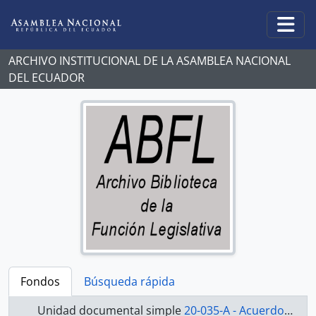
Skip to main content
Togg
ARCHIVO INSTITUCIONAL DE LA ASAMBLEA NACIONAL
DEL ECUADOR
Fondos
Búsqueda rápida
Unidad documental simple
20-035-A - Acuerdo-1998-2000