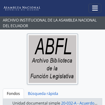
Skip to main content
Togg
ARCHIVO INSTITUCIONAL DE LA ASAMBLEA NACIONAL
DEL ECUADOR
Fondos
Búsqueda rápida
Unidad documental simple
20-032-A - Acuerdo-1998-2000