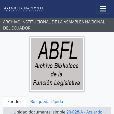
Skip to main content
Togg
ARCHIVO INSTITUCIONAL DE LA ASAMBLEA NACIONAL
DEL ECUADOR
Fondos
Búsqueda rápida
Unidad documental simple
20-028-A - Acuerdo-1998-2000