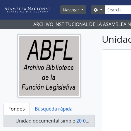
Skip to main content
Búsqueda
Search options
Navegar
ARCHIVO INSTITUCIONAL DE LA ASAMBLEA 
Unidad
Fondos
Búsqueda rápida
Unidad documental simple
20-020-A - Acuerdo-1998-2000