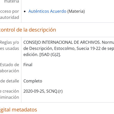
materia
acceso por
Auténticos Acuerdo
(Materia)
autoridad
ontrol de la descripción
Reglas y/o
CONSEJO INTERNACIONAL DE ARCHIVOS. Norma 
es usadas
de Descripción, Estocolmo, Suecia 19-22 de se
edición. [ISAD (G)2].
Estado de
Final
laboración
 de detalle
Completo
e creación
2020-09-25, SCNQ.(r)
liminación
igital metadatos