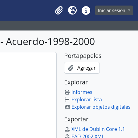
owse page
Iniciar sesión
Clipboard
Idioma
Enlaces rápidos
 - Acuerdo-1998-2000
Portapapeles
Agregar
Explorar
Informes
Explorar lista
Explorar objetos digitales
Exportar
XML de Dublin Core 1.1
EAD 2002 XML