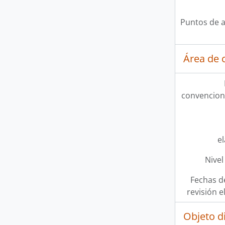
Puntos de 
Área de c
convencion
e
Nivel
Fechas d
revisión e
Objeto d