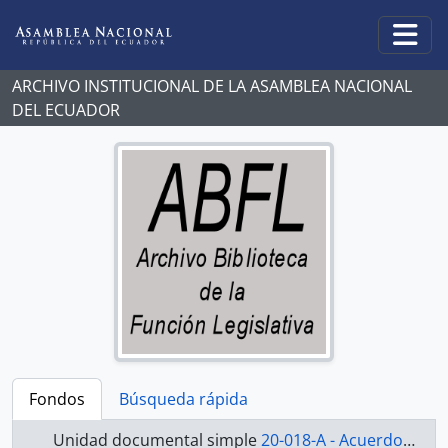
Skip to main content
Togg
ARCHIVO INSTITUCIONAL DE LA ASAMBLEA NACIONAL
DEL ECUADOR
Fondos
Búsqueda rápida
Unidad documental simple
20-018-A - Acuerdo-1998-2000