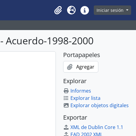
owse page
Iniciar sesión
Clipboard
Idioma
Enlaces rápidos
 - Acuerdo-1998-2000
Portapapeles
Agregar
Explorar
Informes
Explorar lista
Explorar objetos digitales
Exportar
XML de Dublin Core 1.1
EAD 2002 XML