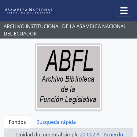
Skip to main content
Togg
ARCHIVO INSTITUCIONAL DE LA ASAMBLEA NACIONAL
DEL ECUADOR
Fondos
Búsqueda rápida
Unidad documental simple
20-002-A - Acuerdo-1998-2000