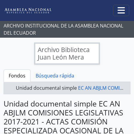
Skip to main content
Togg
ARCHIVO INSTITUCIONAL DE LA ASAMBLEA NACIONAL
DEL ECUADOR
Archivo Biblioteca
Juan León Mera
Fondos
Búsqueda rápida
Unidad documental simple
EC AN ABJLM COMISIONES LEGISLATIVAS 2017-2021 - ACTAS COMISIÓN ESPECIALIZADA OCASIONAL DE LA LEY ORGÁNICA DE TRANSPORTE,TRÁNSITO Y SEGURIDAD VIAL.
Unidad documental simple EC AN
ABJLM COMISIONES LEGISLATIVAS
2017-2021 - ACTAS COMISIÓN
ESPECIALIZADA OCASIONAL DE LA