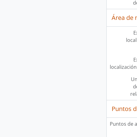
d
Área de 
E
loca
E
localización
Un
d
re
Puntos d
Puntos de 