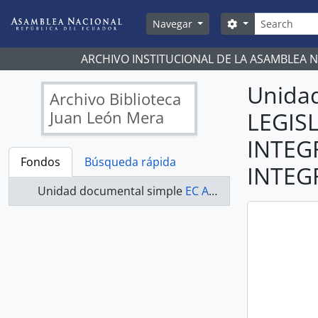
Skip to main content
Búsqueda
Search options
Navegar
ARCHIVO INSTITUCIONAL DE LA ASAMBLEA 
Unida
Archivo Biblioteca
Juan León Mera
LEGIS
INTEG
Fondos
Búsqueda rápida
INTEG
Unidad documental simple
EC AN ABJLM COMISIONES LEGISLATIVAS 2019-2021 - ACTAS COMISIÓN DE SOBERANÍA, INTEGRACIÓN, RELACIONES INTERNACIONALES Y SEGURIDAD INTEGRAL