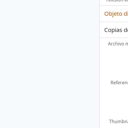
Objeto d
Copias d
Archivo 
Referen
Thumbna