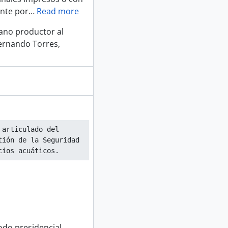
ente por
…
Read more
gano productor al
Fernando Torres,
articulado del 
ión de la Seguridad 
cios acuáticos.
odo presidencial.