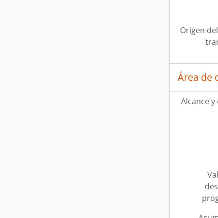
Origen del
tra
Área de 
Alcance y
Val
des
pro
Acum