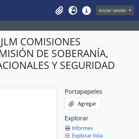
owse page
Iniciar sesión
Clipboard
Idioma
Enlaces rápidos
ABJLM COMISIONES
OMISIÓN DE SOBERANÍA,
ACIONALES Y SEGURIDAD
Portapapeles
Agregar
Explorar
Informes
Explorar lista