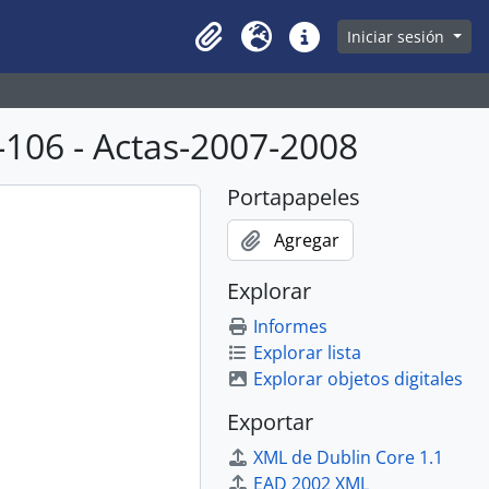
owse page
Iniciar sesión
Clipboard
Idioma
Enlaces rápidos
106 - Actas-2007-2008
Portapapeles
Agregar
Explorar
Informes
Explorar lista
Explorar objetos digitales
Exportar
XML de Dublin Core 1.1
EAD 2002 XML