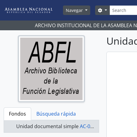
Skip to main content
Búsqueda
Search options
Navegar
ARCHIVO INSTITUCIONAL DE LA ASAMBLEA 
Unidad
Fondos
Búsqueda rápida
Unidad documental simple
AC-07-08-106 - Actas-2007-2008