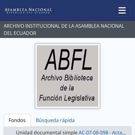
Skip to main content
Togg
ARCHIVO INSTITUCIONAL DE LA ASAMBLEA NACIONAL
DEL ECUADOR
Fondos
Búsqueda rápida
Unidad documental simple
AC-07-08-098 - Actas-2007-2008