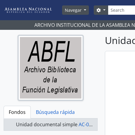
Skip to main content
Búsqueda
Search options
Navegar
ARCHIVO INSTITUCIONAL DE LA ASAMBLEA 
Unidad
Fondos
Búsqueda rápida
Unidad documental simple
AC-07-08-087 - Actas-2007-2008