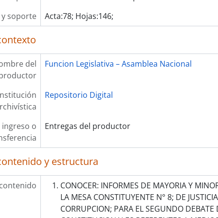
y soporte
Acta:78; Hojas:146;
contexto
ombre del
Funcion Legislativa – Asamblea Nacional
productor
Institución
Repositorio Digital
rchivística
 ingreso o
Entregas del productor
nsferencia
contenido y estructura
 contenido
CONOCER: INFORMES DE MAYORIA Y MINO
LA MESA CONSTITUYENTE N° 8; DE JUSTICI
CORRUPCION; PARA EL SEGUNDO DEBATE 