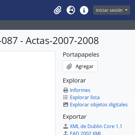
owse page
Iniciar sesión
Clipboard
Idioma
Enlaces rápidos
087 - Actas-2007-2008
Portapapeles
Agregar
Explorar
Informes
Explorar lista
Explorar objetos digitales
Exportar
XML de Dublin Core 1.1
EAD 2002 XML