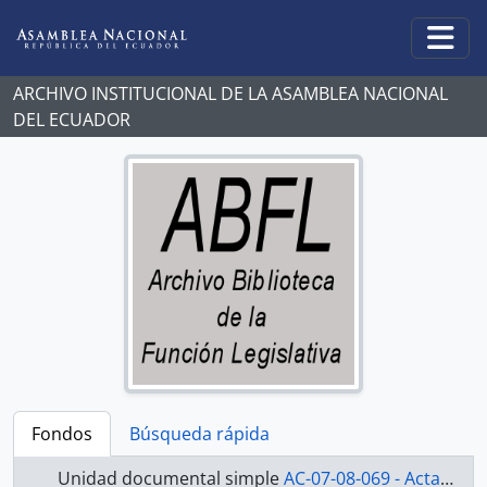
Skip to main content
Togg
ARCHIVO INSTITUCIONAL DE LA ASAMBLEA NACIONAL
DEL ECUADOR
Fondos
Búsqueda rápida
Unidad documental simple
AC-07-08-069 - Actas-2007-2008