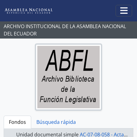
Skip to main content
Togg
ARCHIVO INSTITUCIONAL DE LA ASAMBLEA NACIONAL
DEL ECUADOR
Fondos
Búsqueda rápida
Unidad documental simple
AC-07-08-058 - Actas-2007-2008