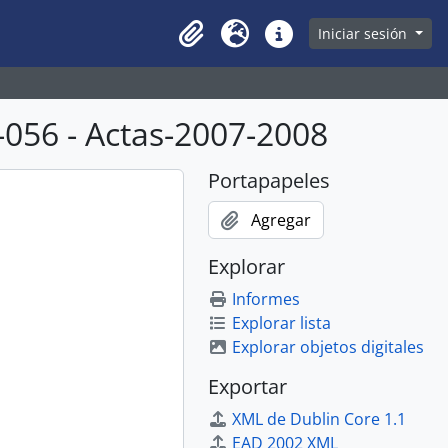
owse page
Iniciar sesión
Clipboard
Idioma
Enlaces rápidos
056 - Actas-2007-2008
Portapapeles
Agregar
Explorar
Informes
Explorar lista
Explorar objetos digitales
Exportar
XML de Dublin Core 1.1
EAD 2002 XML