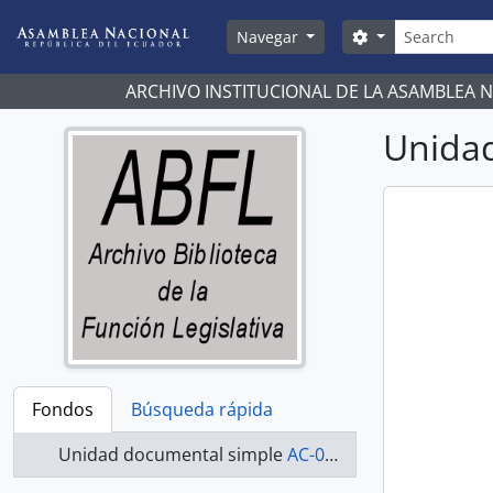
Skip to main content
Búsqueda
Search options
Navegar
ARCHIVO INSTITUCIONAL DE LA ASAMBLEA 
Unidad
Fondos
Búsqueda rápida
Unidad documental simple
AC-07-08-056 - Actas-2007-2008