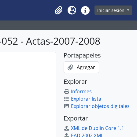
owse page
Iniciar sesión
Clipboard
Idioma
Enlaces rápidos
052 - Actas-2007-2008
Portapapeles
Agregar
Explorar
Informes
Explorar lista
Explorar objetos digitales
Exportar
XML de Dublin Core 1.1
EAD 2002 XML