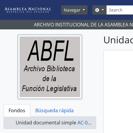
Skip to main content
Búsqueda
Search options
Navegar
ARCHIVO INSTITUCIONAL DE LA ASAMBLEA 
Unidad
Fondos
Búsqueda rápida
Unidad documental simple
AC-07-08-052 - Actas-2007-2008