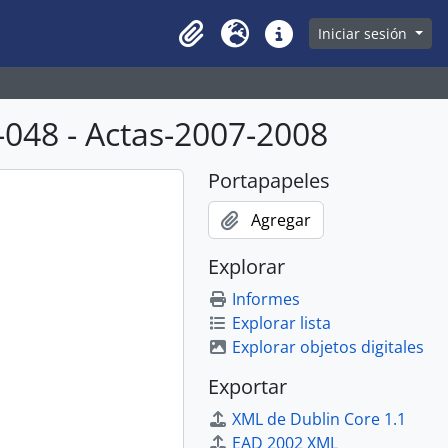
owse page
Iniciar sesión
Clipboard
Idioma
Enlaces rápidos
048 - Actas-2007-2008
Portapapeles
Agregar
Explorar
Informes
Explorar lista
Explorar objetos digitales
Exportar
XML de Dublin Core 1.1
EAD 2002 XML