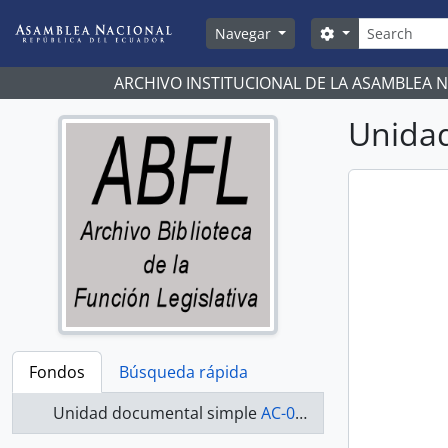
Skip to main content
Búsqueda
Search options
Navegar
ARCHIVO INSTITUCIONAL DE LA ASAMBLEA 
Unidad
Fondos
Búsqueda rápida
Unidad documental simple
AC-07-08-048 - Actas-2007-2008