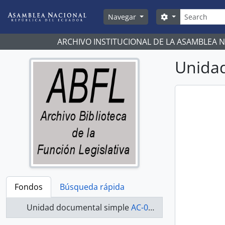
Skip to main content
Búsqueda
Search options
Navegar
ARCHIVO INSTITUCIONAL DE LA ASAMBLEA 
Unidad
Fondos
Búsqueda rápida
Unidad documental simple
AC-07-08-046 - Actas-2007-2008