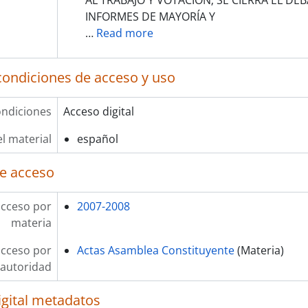
AL TRABAJO Y VOTACIÓN; SE CIERRA EL DEB
INFORMES DE MAYORÍA Y
…
Read more
condiciones de acceso y uso
ndiciones
Acceso digital
l material
español
e acceso
acceso por
2007-2008
materia
acceso por
Actas Asamblea Constituyente
(Materia)
autoridad
igital metadatos