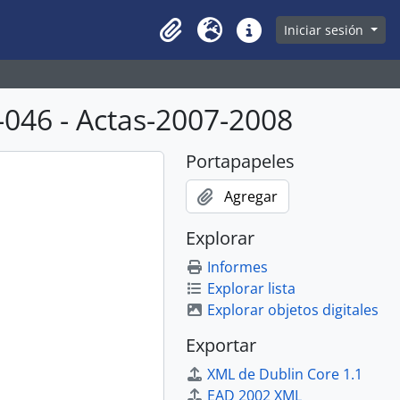
owse page
Iniciar sesión
Clipboard
Idioma
Enlaces rápidos
046 - Actas-2007-2008
Portapapeles
Agregar
Explorar
Informes
Explorar lista
Explorar objetos digitales
Exportar
XML de Dublin Core 1.1
EAD 2002 XML