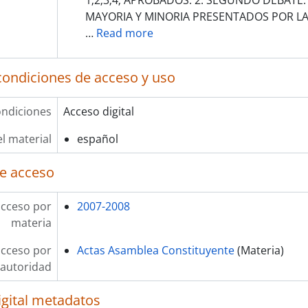
1;2;3;4; APROBADOS. 2. SEGUNDO DEBATE
MAYORIA Y MINORIA PRESENTADOS POR L
…
Read more
condiciones de acceso y uso
ndiciones
Acceso digital
l material
español
e acceso
acceso por
2007-2008
materia
acceso por
Actas Asamblea Constituyente
(Materia)
autoridad
igital metadatos