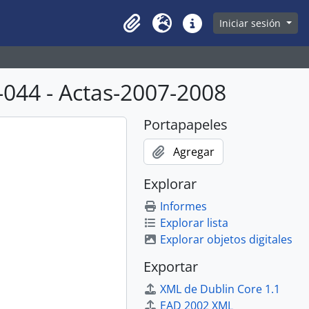
owse page
Iniciar sesión
Clipboard
Idioma
Enlaces rápidos
044 - Actas-2007-2008
Portapapeles
Agregar
Explorar
Informes
Explorar lista
Explorar objetos digitales
Exportar
XML de Dublin Core 1.1
EAD 2002 XML