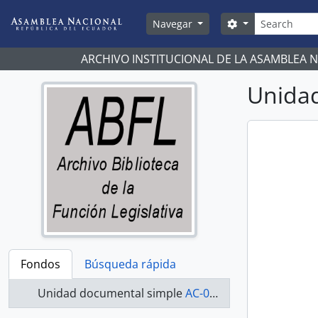
Skip to main content
Búsqueda
Search options
Navegar
ARCHIVO INSTITUCIONAL DE LA ASAMBLEA 
Unidad
Fondos
Búsqueda rápida
Unidad documental simple
AC-07-08-044 - Actas-2007-2008