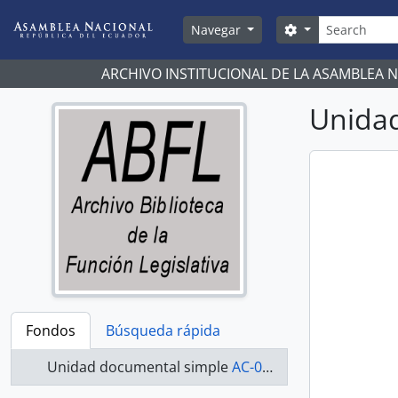
Skip to main content
Búsqueda
Search options
Navegar
ARCHIVO INSTITUCIONAL DE LA ASAMBLEA 
Unidad
Fondos
Búsqueda rápida
Unidad documental simple
AC-07-08-039 - Actas-2007-2008