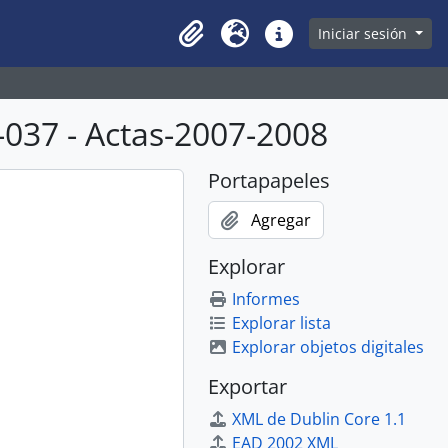
owse page
Iniciar sesión
Clipboard
Idioma
Enlaces rápidos
037 - Actas-2007-2008
Portapapeles
Agregar
Explorar
Informes
Explorar lista
Explorar objetos digitales
Exportar
XML de Dublin Core 1.1
EAD 2002 XML