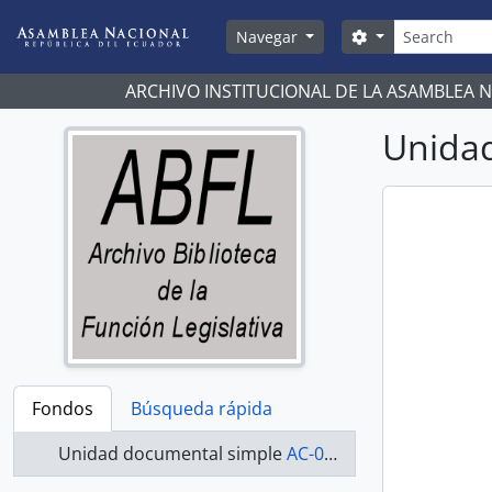
Skip to main content
Búsqueda
Search options
Navegar
ARCHIVO INSTITUCIONAL DE LA ASAMBLEA 
Unidad
Fondos
Búsqueda rápida
Unidad documental simple
AC-07-08-037 - Actas-2007-2008