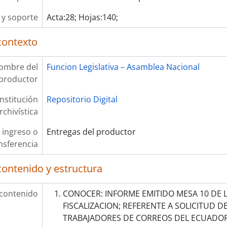
y soporte
Acta:28; Hojas:140;
contexto
ombre del
Funcion Legislativa – Asamblea Nacional
productor
Institución
Repositorio Digital
rchivística
 ingreso o
Entregas del productor
nsferencia
contenido y estructura
 contenido
CONOCER: INFORME EMITIDO MESA 10 DE L
FISCALIZACION; REFERENTE A SOLICITUD DE
TRABAJADORES DE CORREOS DEL ECUADOR