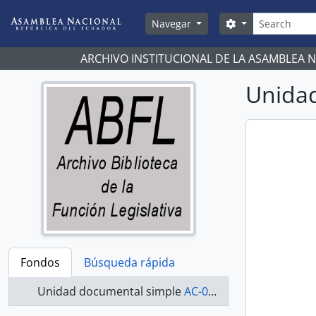
Skip to main content
Búsqueda
Search options
Navegar
ARCHIVO INSTITUCIONAL DE LA ASAMBLEA 
Unidad
Fondos
Búsqueda rápida
Unidad documental simple
AC-07-08-028 - Actas-2007-2008