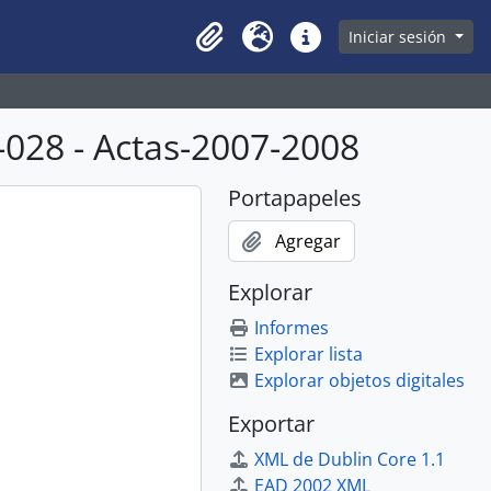
owse page
Iniciar sesión
Clipboard
Idioma
Enlaces rápidos
028 - Actas-2007-2008
Portapapeles
Agregar
Explorar
Informes
Explorar lista
Explorar objetos digitales
Exportar
XML de Dublin Core 1.1
EAD 2002 XML