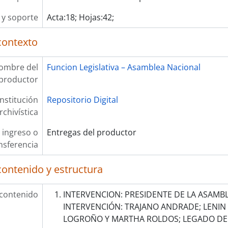
y soporte
Acta:18; Hojas:42;
contexto
ombre del
Funcion Legislativa – Asamblea Nacional
productor
Institución
Repositorio Digital
rchivística
 ingreso o
Entregas del productor
nsferencia
contenido y estructura
 contenido
INTERVENCION: PRESIDENTE DE LA ASAMBL
INTERVENCIÓN: TRAJANO ANDRADE; LENIN
LOGROÑO Y MARTHA ROLDOS; LEGADO DE E