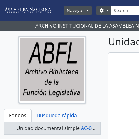
Skip to main content
Búsqueda
Search options
Navegar
ARCHIVO INSTITUCIONAL DE LA ASAMBLEA 
Unidad
Fondos
Búsqueda rápida
Unidad documental simple
AC-07-08-018 - Actas-2007-2008