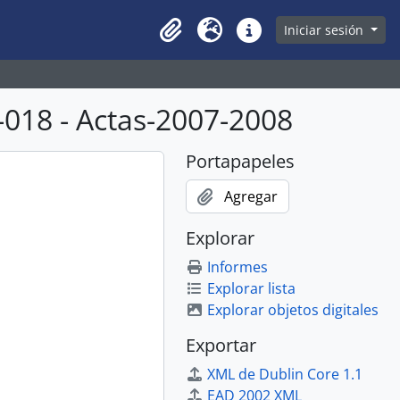
owse page
Iniciar sesión
Clipboard
Idioma
Enlaces rápidos
018 - Actas-2007-2008
Portapapeles
Agregar
Explorar
Informes
Explorar lista
Explorar objetos digitales
Exportar
XML de Dublin Core 1.1
EAD 2002 XML