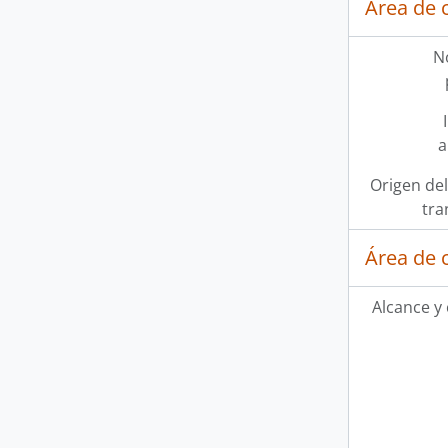
Área de 
N
a
Origen del
tra
Área de 
Alcance y