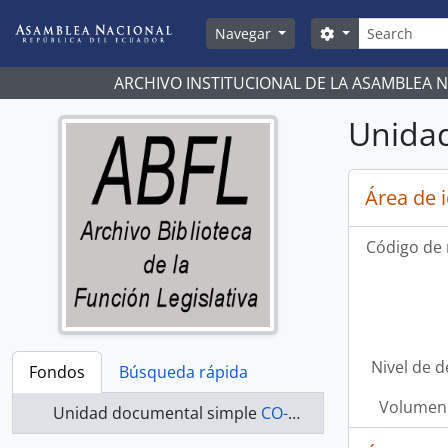
Skip to main content
Búsqueda
Search options
Navegar
ARCHIVO INSTITUCIONAL DE LA ASAMBLEA 
Unidad
Área de 
Código de 
Nivel de d
Fondos
Búsqueda rápida
Volumen 
Unidad documental simple
CO-21-317 - Actas-2000-2002