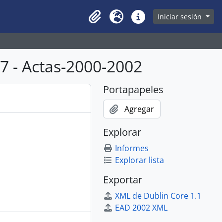
owse page
Iniciar sesión
Clipboard
Idioma
Enlaces rápidos
 - Actas-2000-2002
Portapapeles
Agregar
Explorar
Informes
Explorar lista
Exportar
XML de Dublin Core 1.1
EAD 2002 XML