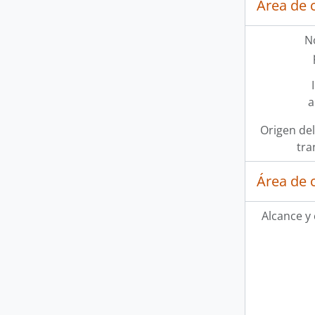
Área de 
N
a
Origen del
tra
Área de 
Alcance y