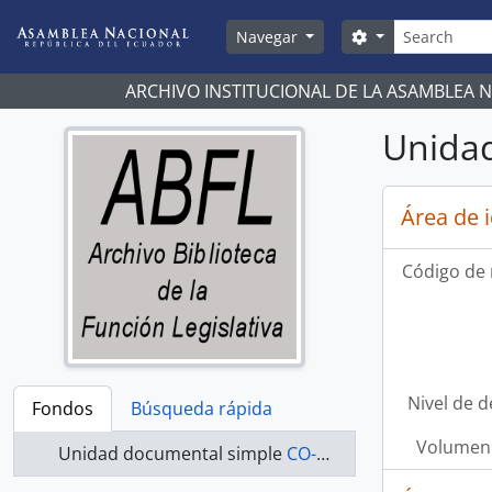
Skip to main content
Búsqueda
Search options
Navegar
ARCHIVO INSTITUCIONAL DE LA ASAMBLEA 
Unidad
Área de 
Código de 
Nivel de d
Fondos
Búsqueda rápida
Volumen 
Unidad documental simple
CO-21-250 - Actas-2000-2002