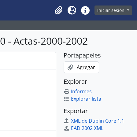
owse page
Iniciar sesión
Clipboard
Idioma
Enlaces rápidos
 - Actas-2000-2002
Portapapeles
Agregar
Explorar
Informes
Explorar lista
Exportar
XML de Dublin Core 1.1
EAD 2002 XML