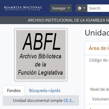
Skip to main content
Búsqueda
Search options
Navegar
ARCHIVO INSTITUCIONAL DE LA ASAMBLEA 
Unidad
Área de 
Código de 
Nivel de d
Fondos
Búsqueda rápida
Volumen 
Unidad documental simple
CE-21-092 - Actas-2000-2002