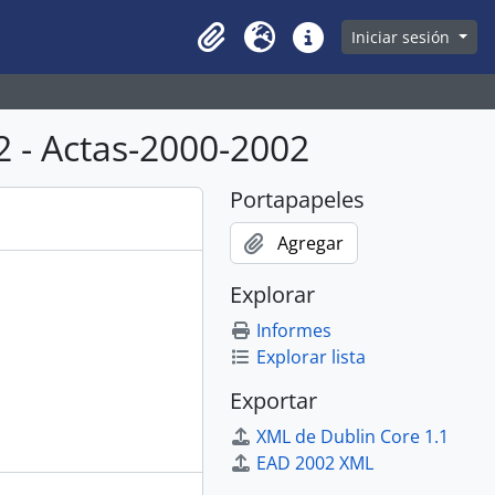
owse page
Iniciar sesión
Clipboard
Idioma
Enlaces rápidos
 - Actas-2000-2002
Portapapeles
Agregar
Explorar
Informes
Explorar lista
Exportar
XML de Dublin Core 1.1
EAD 2002 XML