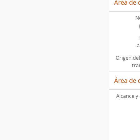
Área de 
N
a
Origen del
tra
Área de 
Alcance y