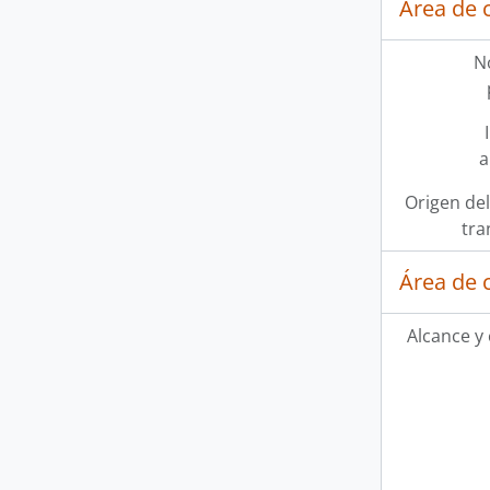
Área de 
N
a
Origen del
tra
Área de 
Alcance y