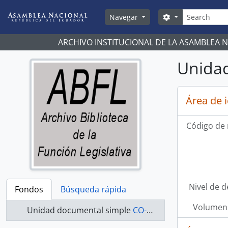
Skip to main content
Búsqueda
Search options
Navegar
ARCHIVO INSTITUCIONAL DE LA ASAMBLEA 
Unidad
Área de 
Código de 
Nivel de d
Fondos
Búsqueda rápida
Volumen 
Unidad documental simple
CO-21-083 - Actas-2000-2002