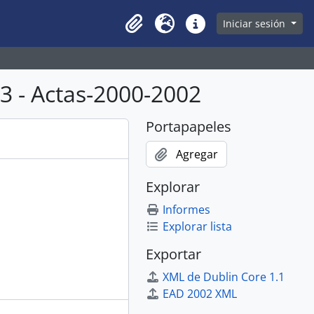
owse page
Iniciar sesión
Clipboard
Idioma
Enlaces rápidos
 - Actas-2000-2002
Portapapeles
Agregar
Explorar
Informes
Explorar lista
Exportar
XML de Dublin Core 1.1
EAD 2002 XML