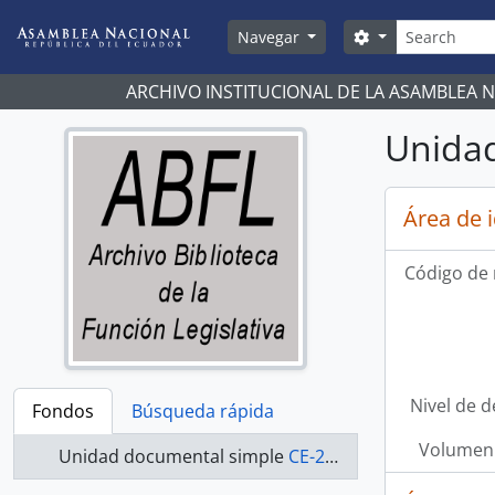
Skip to main content
Búsqueda
Search options
Navegar
ARCHIVO INSTITUCIONAL DE LA ASAMBLEA 
Unidad
Área de 
Código de 
Nivel de d
Fondos
Búsqueda rápida
Volumen 
Unidad documental simple
CE-21-061 - Actas-2000-2002