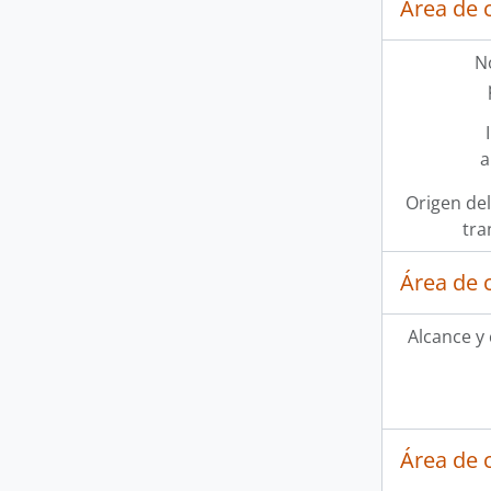
Área de 
N
a
Origen del
tra
Área de 
Alcance y
Área de 