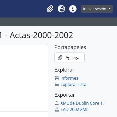
owse page
Iniciar sesión
Clipboard
Idioma
Enlaces rápidos
 - Actas-2000-2002
Portapapeles
Agregar
Explorar
Informes
Explorar lista
Exportar
XML de Dublin Core 1.1
EAD 2002 XML