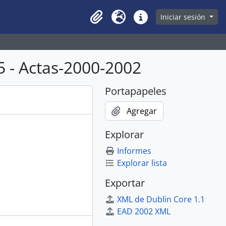
owse page
Iniciar sesión
Clipboard
Idioma
Enlaces rápidos
 - Actas-2000-2002
Portapapeles
Agregar
Explorar
Informes
Explorar lista
Exportar
XML de Dublin Core 1.1
EAD 2002 XML