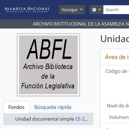
Skip to main content
Búsqueda
Search options
Navegar
ARCHIVO INSTITUCIONAL DE LA ASAMBLEA 
Unidad
Área de 
Código de 
Nivel de d
Fondos
Búsqueda rápida
Volumen 
Unidad documental simple
CE-21-215 - Actas-2000-2002