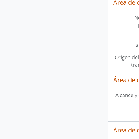
Área de 
N
a
Origen del
tra
Área de 
Alcance y
Área de 