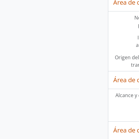
Área de 
N
a
Origen del
tra
Área de 
Alcance y
Área de 