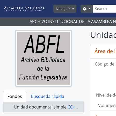
Skip to main content
Búsqueda
Search options
Navegar
ARCHIVO INSTITUCIONAL DE LA ASAMBLEA 
Unidad
Área de 
Código de 
Nivel de d
Fondos
Búsqueda rápida
Volumen 
Unidad documental simple
CO-21-047 - Actas-2000-2002