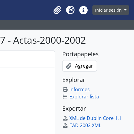
owse page
Iniciar sesión
Clipboard
Idioma
Enlaces rápidos
 - Actas-2000-2002
Portapapeles
Agregar
Explorar
Informes
Explorar lista
Exportar
XML de Dublin Core 1.1
EAD 2002 XML