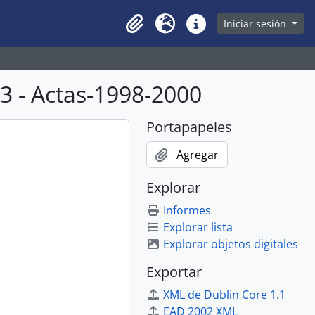
owse page
Iniciar sesión
Clipboard
Idioma
Enlaces rápidos
 - Actas-1998-2000
Portapapeles
Agregar
Explorar
Informes
Explorar lista
Explorar objetos digitales
Exportar
XML de Dublin Core 1.1
EAD 2002 XML