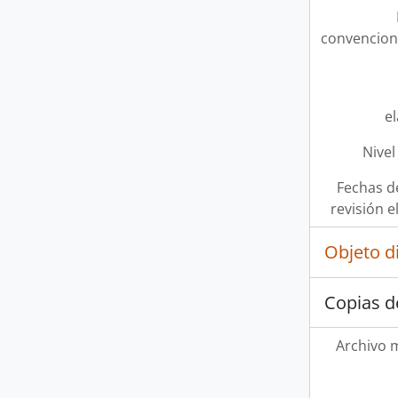
convencion
e
Nivel
Fechas d
revisión e
Objeto d
Copias d
Archivo 