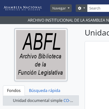
Skip to main content
Búsqueda
Search options
Navegar
ARCHIVO INSTITUCIONAL DE LA ASAMBLEA 
Unidad
Fondos
Búsqueda rápida
Unidad documental simple
CO-20-043 - Actas-1998-2000