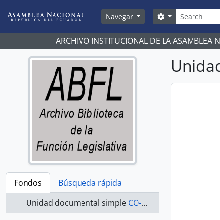
Skip to main content
Búsqueda
Search options
Navegar
ARCHIVO INSTITUCIONAL DE LA ASAMBLEA 
Unidad
Fondos
Búsqueda rápida
Unidad documental simple
CO-20-012 - Actas-1998-2000