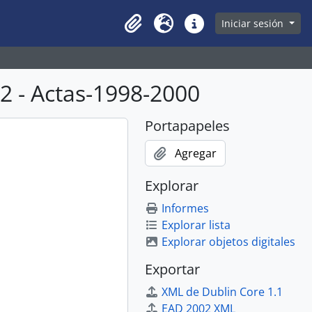
owse page
Iniciar sesión
Clipboard
Idioma
Enlaces rápidos
 - Actas-1998-2000
Portapapeles
Agregar
Explorar
Informes
Explorar lista
Explorar objetos digitales
Exportar
XML de Dublin Core 1.1
EAD 2002 XML