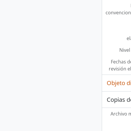
convencion
e
Nivel
Fechas d
revisión e
Objeto d
Copias d
Archivo 