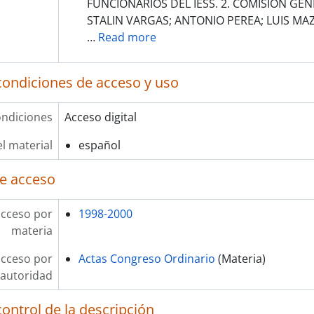
FUNCIONARIOS DEL IESS. 2. COMISION GE
STALIN VARGAS; ANTONIO PEREA; LUIS MA
…
Read more
condiciones de acceso y uso
ndiciones
Acceso digital
l material
español
e acceso
acceso por
1998-2000
materia
acceso por
Actas Congreso Ordinario
(Materia)
autoridad
ontrol de la descripción