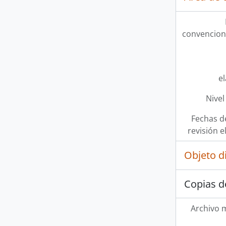
convencion
e
Nivel
Fechas d
revisión e
Objeto d
Copias d
Archivo 