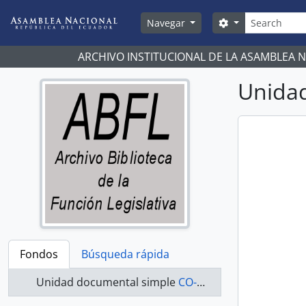
Skip to main content
Búsqueda
Search options
Navegar
ARCHIVO INSTITUCIONAL DE LA ASAMBLEA 
Unidad
Fondos
Búsqueda rápida
Unidad documental simple
CO-20-103 - Actas-1998-2000