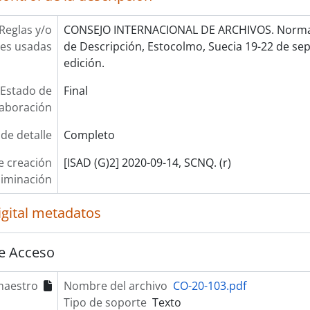
Reglas y/o
CONSEJO INTERNACIONAL DE ARCHIVOS. Norma 
es usadas
de Descripción, Estocolmo, Suecia 19-22 de se
edición.
Estado de
Final
laboración
 de detalle
Completo
e creación
[ISAD (G)2] 2020-09-14, SCNQ. (r)
liminación
igital metadatos
e Acceso
maestro
Nombre del archivo
CO-20-103.pdf
Tipo de soporte
Texto